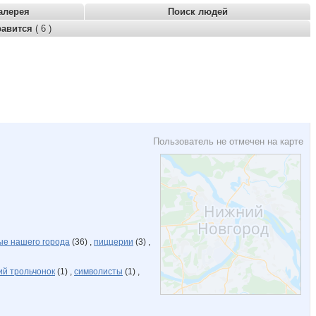
алерея
Поиск людей
равится
( 6 )
Пользователь не отмечен на карте
е нашего города
(36) ,
пиццерии
(3) ,
й трольчонок
(1) ,
символисты
(1) ,