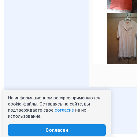
На информационном ресурсе применяются
Статистика портрета:
cookie-файлы. Оставаясь на сайте, вы
подтверждаете свое
согласие
на их
сейчас просматривают портрет - 0
использование.
зарегистрированные пользователи
посетившие портрет за 7 дней - 0
Согласен