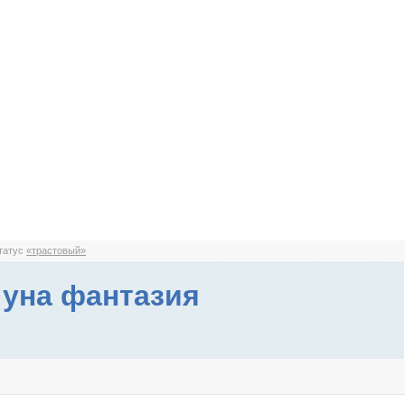
статус
«трастовый»
 уна фантазия