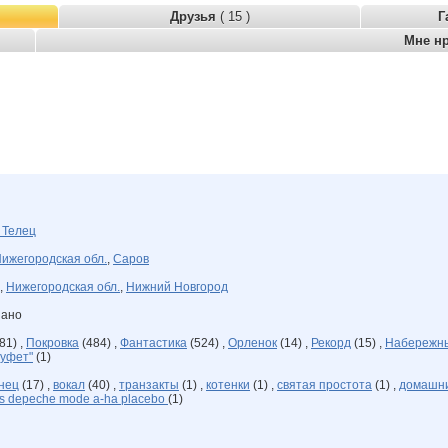
Друзья
( 15 )
Г
Мне н
я
Телец
ижегородская обл.
,
Саров
,
Нижегородская обл.
,
Нижний Новгород
зано
81) ,
Покровка
(484) ,
Фантастика
(524) ,
Орленок
(14) ,
Рекорд
(15) ,
Набережны
Буфет"
(1)
нец
(17) ,
вокал
(40) ,
транзакты
(1) ,
котенки
(1) ,
святая простота
(1) ,
домашни
ers depeche mode a-ha placebo
(1)