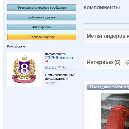
Комплименты
Отправить приватное сообщение
Добавить в друзья
Игнорировать
Метки лидеров
Сделать подарок
Кино форум
популярность:
23256 место
-4 ↓
Интервью (5)
рейтинг
1115
?
Привилегированный
пользователь
8
уровня
Последние
фотогра