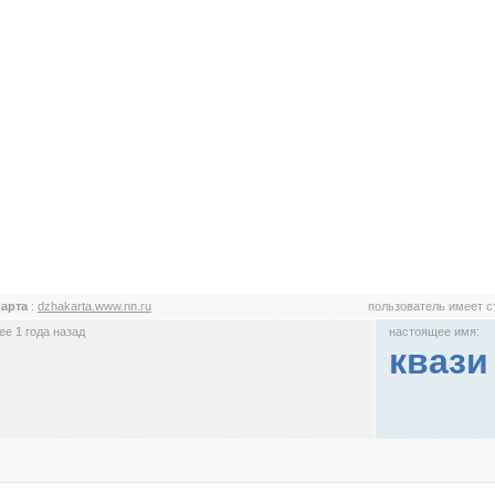
карта
:
dzhakarta.www.nn.ru
пользователь имеет 
е 1 года назад
настоящее имя:
квази