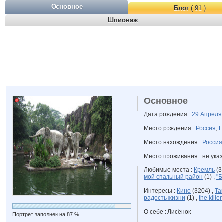
Основное
Блог
( 91 )
Шпионаж
Основное
Дата рождения :
29 Апрел
Место рождения :
Россия
,
Н
Место нахождения :
Россия
Место проживания : не ука
Любимые места :
Кремль
(3
мой спальный район
(1) ,
"
Интересы :
Кино
(3204) ,
Та
радость жизни
(1) ,
the kill
О себе : Лисёнок
Портрет заполнен на 87 %